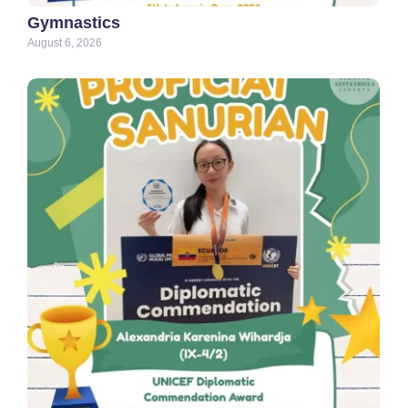
Gymnastics
August 6, 2026