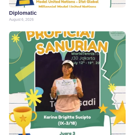
Diplomatic
August 6, 2026