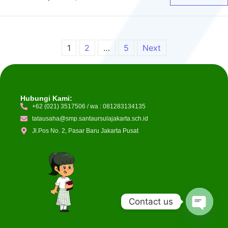
1
2
…
5
Next
Hubungi Kami:
+62 (021) 3517506 / wa : 081283134135
tatausaha@smp.santaursulajakarta.sch.id
Jl.Pos No. 2, Pasar Baru Jakarta Pusat
Contact us
Open c