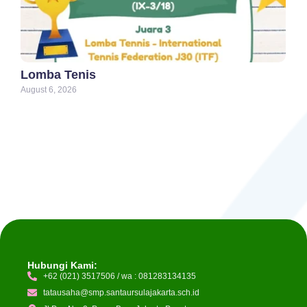
Lomba Tenis
August 6, 2026
Hubungi Kami:
+62 (021) 3517506 / wa : 081283134135
tatausaha@smp.santaursulajakarta.sch.id