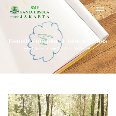
Kemah Pramuka di Telaga Cikeas
-
-
Artikel Umum
June 4, 2025
No Comments