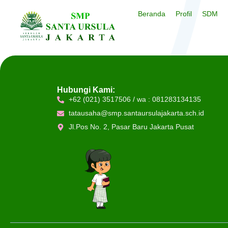
Beranda
Profil
SDM
Hubungi Kami:
+62 (021) 3517506 / wa : 081283134135
tatausaha@smp.santaursulajakarta.sch.id
Jl.Pos No. 2, Pasar Baru Jakarta Pusat